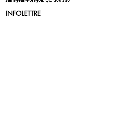
Saint-Jean-Port-Joli, QC. G0R 3G0
INFOLETTRE