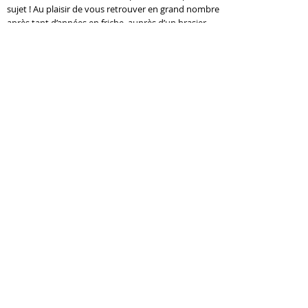
sujet ! Au plaisir de vous retrouver en grand nombre
après tant d’années en friche, auprès d’un brasier
accueillant et rassembleur.
NOUS CONTACTER
T :
418.598.9465
info@biennaledesculpture.com
La Biennale de sculpture
260-A, rue Caron
Saint-Jean-Port-Joli, QC. G0R 3G0
INFOLETTRE